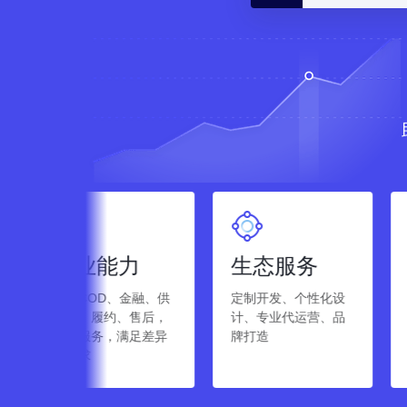
能力
生态服务
极简经营
D、金融、供
定制开发、个性化设
三秒开店，急速
履约、售后，
计、专业代运营、品
投放，全面降低
务，满足差异
牌打造
门槛