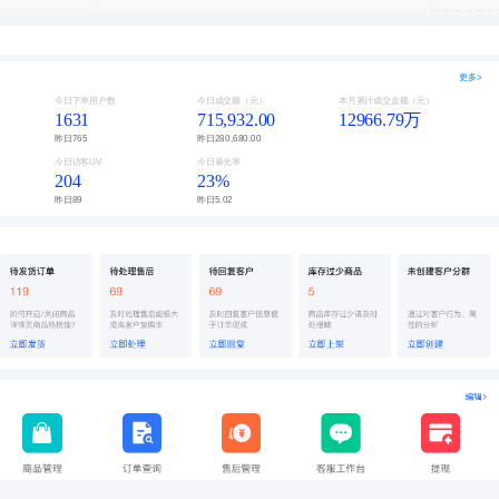
更多>
今日下单用户数
今日成交额（元）
本月累计成交金额（元）
1631
715,932.00
12966.79万
昨日
765
昨日
280,680.00
今日访客UV
今日暴光率
204
23%
昨日
89
昨日
5.02