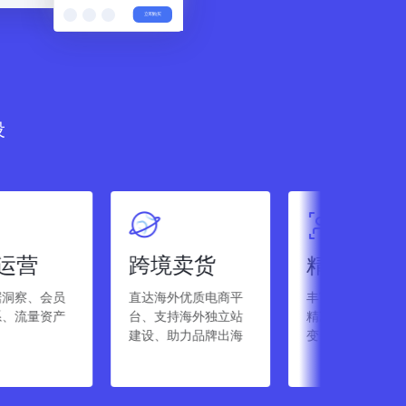
立即购买
设
跨境卖货
精准营销
商
直达海外优质电商平
丰富营销工具、圈选
物
台、支持海外独立站
精准用户、拉新、裂
应
建设、助力品牌出海
变、复购全覆盖
深
化