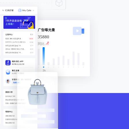
广告曝光量
35880
同比
3k