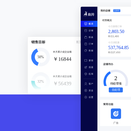
经营概况
今日新增订单
2,803.50
昨日
1,400
销售目标
配置目标
今日浏览量
537,764.85
本月累计成交金额
昨日
27,450
50%
￥16844
2
本月累计成交金额
32%
￥56439
待处理项
去处理